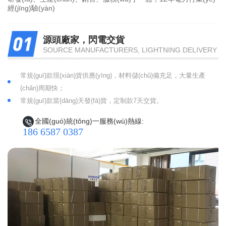
經(jīng)驗(yàn)
源頭廠家，閃電交貨
SOURCE MANUFACTURERS, LIGHTNING DELIVERY
常規(guī)款現(xiàn)貨供應(yīng)，材料儲(chǔ)備充足，大量生產
(chǎn)周期快；
常規(guī)款當(dāng)天發(fā)貨，定制款7天交貨。
全國(guó)統(tǒng)一服務(wù)熱線:
186 6587 0387