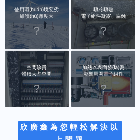
使用環(huán)境惡劣
驟冷驟熱
維護(hù)難度大
電子組件凝露、腐蝕
?
?
空間珍貴
加熱器表面發(fā)燙
體積大占空間
影響周圍電子組件
?
?
欣廣鑫為您輕松解決以
上問題