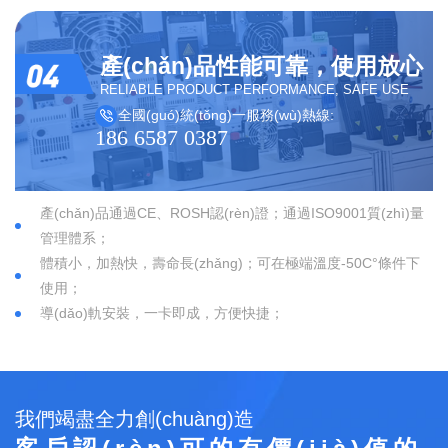
產(chǎn)品性能可靠，使用放心
RELIABLE PRODUCT PERFORMANCE, SAFE USE
全國(guó)統(tǒng)一服務(wù)熱線:
186 6587 0387
產(chǎn)品通過CE、ROSH認(rèn)證；通過ISO9001質(zhì)量
管理體系；
體積小，加熱快，壽命長(zhǎng)；可在極端溫度-50C°條件下
使用；
導(dǎo)軌安裝，一卡即成，方便快捷；
我們竭盡全力創(chuàng)造